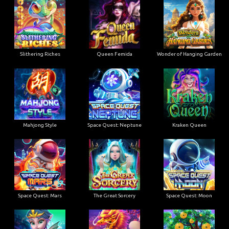
Slithering Riches
Queen Femida
Wonder of Hanging Garden
Mahjong Style
Space Quest: Neptune
Kraken Queen
Space Quest: Mars
The Great Sorcery
Space Quest: Moon