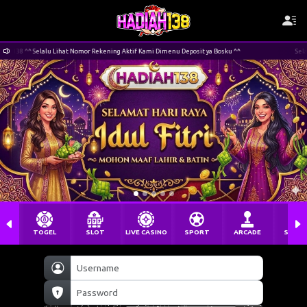
Selalu Lihat Nomor Rekening Aktif Kami Dimenu Deposit ya Bosku ^^
Selamat Datan
TOGEL
SLOT
LIVE CASINO
SPORT
ARCADE
SABU