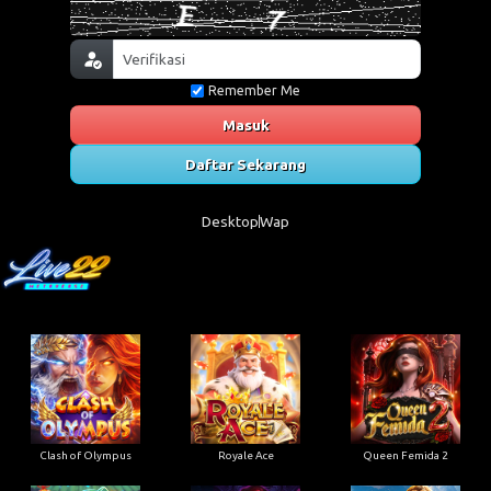
Remember Me
Masuk
Daftar Sekarang
Desktop
Wap
Clash of Olympus
Royale Ace
Queen Femida 2