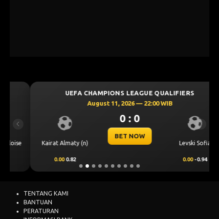
UEFA CHAMPIONS LEAGUE QUALIFIERS
August 11, 2026 — 22:00 WIB
0 : 0
Previous
Next
BET NOW
Kairat Almaty (n)
Levski Sofia
0.00
0.82
0.00
-0.94
TENTANG KAMI
BANTUAN
PERATURAN