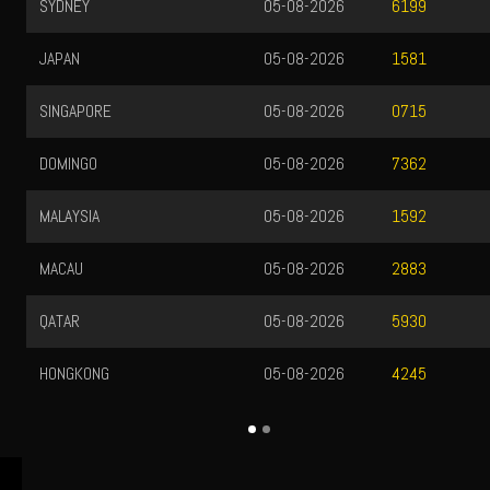
SYDNEY
05-08-2026
6199
JAPAN
05-08-2026
1581
SINGAPORE
05-08-2026
0715
DOMINGO
05-08-2026
7362
MALAYSIA
05-08-2026
1592
MACAU
05-08-2026
2883
QATAR
05-08-2026
5930
HONGKONG
05-08-2026
4245